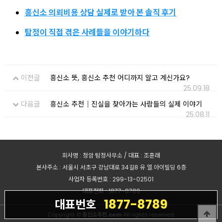
흥신소 의뢰비용 상담 실제로 받아 본 솔직 후기
탐정이 직접 겪은 사례들을 이야기하다
이전글
흥신소 뜻, 흥신소 추천 어디까지 알고 계신가요?
25.09.18
다음글
흥신소 추천｜진실을 찾아가는 사람들의 실제 이야기
25.08.11
회사명 : 정암 탐정사무소 / 대표 : 조훈래
본사주소 : 서울시 서초구 강남대로 34길8 유.엘.아이빌딩 6층
사업자 등록번호 : 299-13-02501
대표전화 : 1877-8789
1877-8789
대표번호
Copyright ©
흥신소추천.com
All rights reserved.