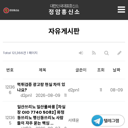
대한민국대표흥신소
정암흥신소
자유게시판
Total 121,366건
1 페이지
번호
제목
글쓴이
조회
날짜
먹튀검증 광고랑 현실 차이 있
12136
나요?
d2pn1
11
08-09
6
d2pn1
2026-08-09
11
일산쓰리노 일산풀싸롱 [차실
장 OlO 774O 5O82] 화정
12136
동쓰리노 행신동쓰리노 사람
서태윤
23
08-07
5
들이 자주 묻는 핵심 …