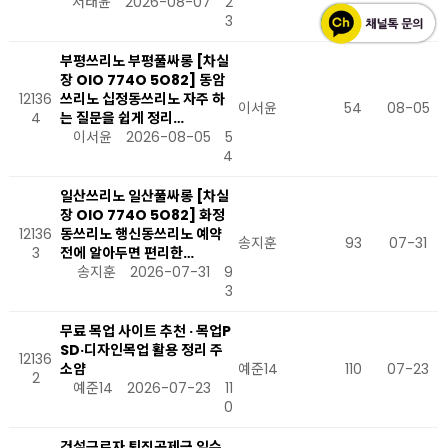
서태윤
2026-08-07
2
3
부평쓰리노 부평풀싸롱 [차실
장 OlO 774O 5O82] 동암
12136
쓰리노 십정동쓰리노 자주 하
이서윤
54
08-05
4
는 질문을 쉽게 정리…
이서윤
2026-08-05
5
4
일산쓰리노 일산풀싸롱 [차실
장 OlO 774O 5O82] 화정
12136
동쓰리노 행신동쓰리노 예약
송지훈
93
07-31
3
전에 알아두면 편리한…
송지훈
2026-07-31
9
3
무료 목업 사이트 추천 · 목업P
SD·디자인목업 활용 정리 주
12136
소얌
예준14
110
07-23
2
예준14
2026-07-23
11
0
건설근로자 퇴직공제금 일수