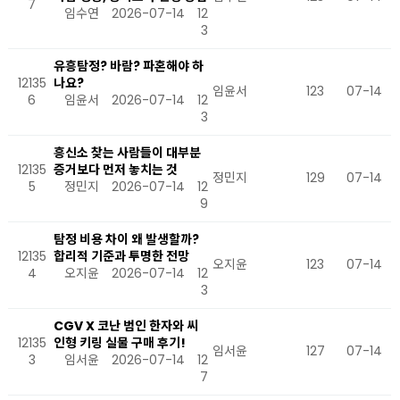
7
임수연
2026-07-14
12
3
유흥탐정? 바람? 파혼해야 하
12135
나요?
임윤서
123
07-14
6
임윤서
2026-07-14
12
3
흥신소 찾는 사람들이 대부분
12135
증거보다 먼저 놓치는 것
정민지
129
07-14
5
정민지
2026-07-14
12
9
탐정 비용 차이 왜 발생할까?
12135
합리적 기준과 투명한 전망
오지윤
123
07-14
4
오지윤
2026-07-14
12
3
CGV X 코난 범인 한자와 씨
12135
인형 키링 실물 구매 후기!
임서윤
127
07-14
3
임서윤
2026-07-14
12
7