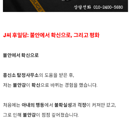
J씨 후일담: 불안에서 확신으로, 그리고 평화
불안에서 확신으로
흥신소 탐정사무소
의 도움을 받은 후,
저는
불안감
이
확신
으로 바뀌는 경험을 했습니다.
처음에는
아내의 행동
에서
불확실성
과
걱정
이 커져만 갔고,
그로 인해
불안감
이 점점 깊어졌습니다.