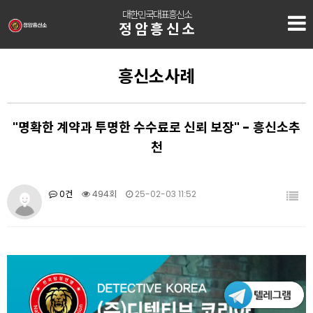
대한민국대표흥신소
정암흥신소
흥신소사례
"명확한 계약과 투명한 수수료로 신뢰 보장" - 흥신소추
천
0건
494회
25-02-03 11:52