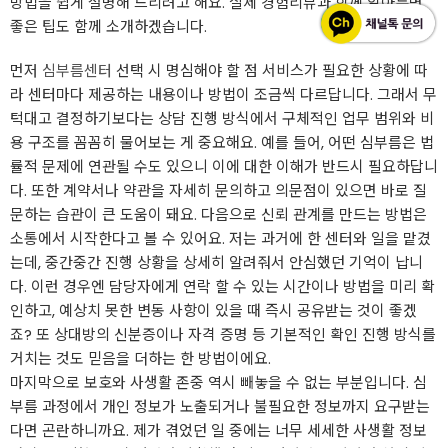
방법을 쉽게 설명해 드리려고 해요. 실제 경험리뷰과 함께 알아두면
좋은 팁도 함께 소개하겠습니다.
먼저
심부름센터
선택 시 명심해야 할 점 서비스가 필요한 상황에 따
라 센터마다 제공하는 내용이나 방법이 조금씩 다르답니다. 그래서 무
턱대고 결정하기보다는 상담 진행 방식에서 구체적인 업무 범위와 비
용 구조를 꼼꼼히 물어보는 게 중요해요. 예를 들어, 어떤 심부름은 법
률적 문제에 연관될 수도 있으니 이에 대한 이해가 반드시 필요하답니
다. 또한 계약서나 약관을 자세히 문의하고 의문점이 있으면 바로 질
문하는 습관이 큰 도움이 돼요. 다음으로 신뢰 관계를 만드는 방법은
소통에서 시작한다고 볼 수 있어요. 저는 과거에 한 센터와 일을 맡겼
는데, 중간중간 진행 상황을 상세히 알려줘서 안심했던 기억이 납니
다. 이런 경우엔 담당자에게 연락 할 수 있는 시간이나 방법을 미리 확
인하고, 예상치 못한 변동 사항이 있을 때 즉시 공유받는 것이 좋겠
죠? 또 상대방의 신분증이나 자격 증명 등 기본적인 확인 진행 방식를
거치는 것도 믿음을 더하는 한 방법이에요.
마지막으로 보호와 사생활 존중 역시 빼놓을 수 없는 부분입니다. 심
부름 과정에서 개인 정보가 노출되거나 불필요한 정보까지 요구받는
다면 곤란하니까요. 제가 겪었던 일 중에는 너무 세세한 사생활 정보