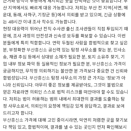
근거와 방식이 투명하게 제시되는 곳을 선택하는 것이 중요합니다. 부
산 지역에서도 빠르게 대응 가능합니다. 저희는 부산 전 지역(서면, 해
운대, 동래, 사하구, 기장군 등)에서 의뢰를 받고 있으며, 긴급 상황에
는 48시간 이내 조사 착수도 가능합니다.
현장 대응력이 뛰어난 전직 수사관 출신 조사관들이 직접 투입되기 때
문에, 조사 과정의 안전성과 신속성 모두를 확보할 수 있습니다. 이런
분들에게 특히 적합합니다. 연락 두절된 사람을 합법적으로 찾고 싶은
분, 부정확한
부산흥신소
공신력 있는 탐정 사무소를 찾는 분, 민사소
송, 채권 추심 등에서 상대방 소재가 필요한 분, 토지 소유주 찾기, 기
업 내부 정보 파악 등 실용적인 정보가 필요한 분,
부산흥신소
가격이
궁금하지만, 무작정 의뢰하기는 불안한 분 가격보다 중요한 건 신뢰와
합법성입니다.
부산흥신소
탐정 사무소의 가장 큰 가치는 ‘정보’가 아
니라 신뢰입니다. 아무리 좋은 정보를 제공받아도, 그것이 불법으로
얻은 자료라면 의뢰인 스스로 법적 리스크를 떠안아야 할 수도 있습니
다. 저희는 법이 허용하는 범위 내에서 최대한의 결과를 도출하는 탐
정 사무소로서, 의뢰인의 요청에 책임감 있게 응답하고, 결과로 보여
드리고자 합니다.
부산흥신소
가격에 대해 고민 중이시라면, 막연히 저렴한 곳을 찾기보
다 책임 있고, 합법적이며, 결과를 낼 수 있는 곳인지 먼저 확인해보시