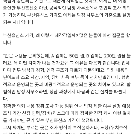
책임이 동반되는 기관으로 새롭게 자리잡은 것이죠. 이제는 더 이상
불안한
부산흥신소
아닌, 공식적인 탐정 사무소에서 합법적 조사 의뢰
가 가능하며,
부산흥신소
가격도 이제는 탐정 사무소의 기준으로 설명
되는 시대입니다.
부산흥신소
가격, 왜 이렇게 제각각일까? 많은 분들이 이런 질문을 합
니다.
“같은 내용을 문의했는데, A 업체는 50만 원, B 업체는 200만 원을 불
러요. 왜 이런 차이가 나는 건가요?” 그 이유는 다음과 같습니다: 업체
마다 업무 방식과 경험, 인력 구조가 다르기 때문인데요. 의뢰 내용의
난이도와 소요 시간, 지역, 장비 사용 여부 등이 천차만별입니다. 합법
적으로 운영되는 곳과 비공식적으로 운영되는 곳의 차이도 있고요. 합
법적인 탐정 사무소라면, 상담 과정에서 다음과 같은 절차를 따릅니
다.
정확한 의뢰 내용 청취 조사 가능 범위 안내 법적 제한 여부 설명 예상
조사 기간 산정 인력/장비/리스크에 따라 정확한 견적 제시 이런 절차
를 거쳐야만 근거 있는
부산흥신소
가격이 책정됩니다.
그저 싸게만 부르는 곳은 조사 방식이 부적절하거나, 도청/위치추적