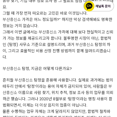
유주 찾기, 기업 내부 정보 조사 등 그 필요도 점점 다양해지고 있는데
요.
그럴 때 가장 먼저 떠오르는 고민은 바로 이것입니다.
부산흥신소
가격은 어느 정도일까?” 하지만 막상 검색해봐도 명확한
정보는 거의 없습니다.
그래서 이번 글에서는
부산흥신소
가격에 대해 보다 현실적이고 신뢰
가 가는 정보를 제공드리고자 합니다. 불투명한 시장이 아닌, 합법적
인 (탐정) 사무소 기준으로 설명드리며, 과거
부산흥신소
탐정의 차
이, 그리고 효율적인 비용 산정 진행 방법까지 함께 알려드리겠습니
다.
부산흥신소
탐정, 지금은 어떻게 다른가요?
흔히들
부산흥신소
탐정을 혼용해 사용합니다. 실제로 과거에는 법의
테두리 안에서 ‘탐정’이라는 용어 자체가 금지되어 있어, 사람들은
부
산흥신소
이름으로 사람 찾기, 위치 추적, 정보 조사 등의 업무를 의뢰
하곤 했습니다. 그러나 2020년 8월부로 ‘탐정’이라는 명칭 사용이 합
법화되면서, 이제는 더 이상 음지의 업종이 아닙니다.
물론 수행하는 업무 자체는 크게 달라지지 않았지만, 합법적 절차와