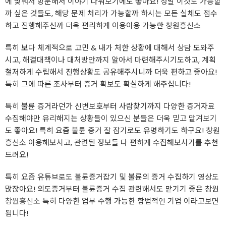
에 맞춰서 방문해서 이야기 나눠보기에도 좋아요! 정말 이것도 가능할
까 싶은 것들도, 해당 문제 처리가 가능할까 하시는 모든 실체도 접수
하고 진행해주신까 더욱 편리하게 이용이용 가능한
창원흥신소
특히 보다 체계적으로 고민 & 내가 처한 상황에 대해서 상담 도와주
시고, 해결대책이나 대처방안까지 알아서 마련해주시기도하고, 계획
철저하게 수립해서 진행상황도 공유해주시니까 더욱 편하고 좋아요!
특히 그에 따른 조사부터 증거 확보도 확실하게 해주십니다!
특히 불륜 증거라던가 신변보호부터 사람찾기까지 다양한 증거자료
수집해야만 유리해지는 상황들이 있으신 분들은 더욱 믿고 맡겨보기
도 좋아요! 특히 요즘 불륜 증거 잘 잡기로도 유명하기도 하구요!
창원
흥신소
이용해보시고, 관련된 정보들 다 편하게 수집해보시기를 추천
드려요!
특히 요즘 유튜브로도 불륜증거잡기 및 불륜의 증거 수집하기 영상도
많잖아요! 외도증거부터 불륜증거 수집 관련해서도 맡기기 좋은 창원
창원흥신소
특히 다양한 업무 수행 가능한 합법적인 기업 이라고보면
됩니다!