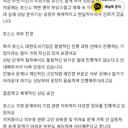
최근 주변 지인의 추천으로
흥신소
알게 되어 상담을 받아봤어요
처음에는
흥신소
하면 괜히 부담스럽고 영화 속 이야기처럼 느껴졌는
데 실제 상담 분위기는 굉장히 체계적이고 현실적이어서 신뢰가 갔습
니다
흥신소
외부 전경
특히
흥신소
대한조사기업은 합법적인 진행 과정 안에서 진행하는 기
업이라는 점이 가장 자신감 있어 보였어요
상담 단계적 절차에서도 불법적인 방식은 절대 진행하지 않는다고 안
내해주셔서 더욱 믿음이 갔습니다
민형사 문제나 개인적인 고민처럼 예민한 부분은 아무 곳에나 맡기기
어려운데 여기는 상담부터 굉장히 꼼꼼하게 진행해주더라고요
깔끔하고 체계적인 상담 공간
흥신소
가정 문제부터 기업 관련 의뢰까지 다양한 업무를 진행하고 있
었어요
의처증이나 의부증 관련 고민 양육권 및 위자료 문제 가족 간 갈등처
럼 쉽게 말하기 어려운 부분도 세심하게 상담해준다고 합니다