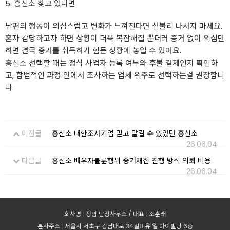
5.
흥신소
찾고 있다면
남편의 행동이 의심스럽고 변화가 느껴진다면 섣불리 나서지 마세요.
혼자 감당하고자 하면 상황이 더욱 복잡해질 뿐더러 증거 없이 의심만
하면 결국 증거를 취득하기 힘든 상황에 놓일 수 있어요.
흥신소
선택할 때는 정식 사업자 등록 여부와 후불 결제인지 확인하
고, 합법적인 과정 안에서 조사하는 업체 위주로 선택하는걸 권장합니
다.
이전글
흥신소 대한조사기업 믿고 맡길 수 있었던 흥신소
26.06.04
다음글
흥신소 배우자불륜행위 증거채집 진행 방식 의뢰 비용
26.06.04
회사명 : 정암 탐정사무소 / 대표 : 조훈래
본사주소 : 서울시 서초구 강남대로 34길8 유.엘.아이빌딩 6층