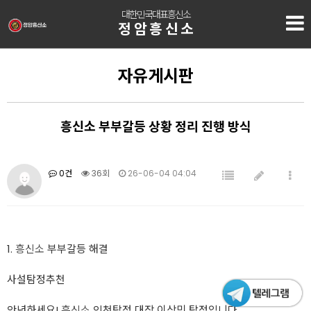
대한민국대표흥신소
정암흥신소
자유게시판
흥신소 부부갈등 상황 정리 진행 방식
0건
36회
26-06-04 04:04
1.
흥신소
부부갈등 해결
사설탐정추천
안녕하세요!
흥신소
인천탐정 대장 이상민 탐정입니다.