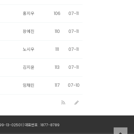
홍지우
106
07-11
장예진
110
07-11
노시우
111
07-11
김지윤
113
07-11
임채린
117
07-10
13-02501 | 대표번호 : 1877-8789