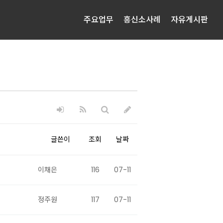
주요업무
흥신소사례
자유게시판
글쓴이
조회
날짜
이채은
116
07-11
정주원
117
07-11