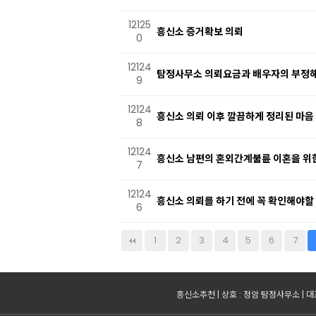
12125
흥신소 증거확보 의뢰
0
12124
탐정사무소 의뢰요금과 배우자의 부정해
9
12124
흥신소 의뢰 이후 깔끔하게 정리된 마음
8
12124
흥신소 남편의 혼외간계불륜 이혼을 위
7
12124
흥신소 의뢰를 하기 전에 꼭 확인해야
6
다음
맨끝
1
2
3
4
5
6
7
흥신소추천 | 상호 : 정암 탐정사무소 | 대표