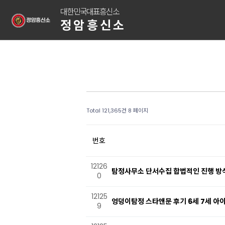
대한민국대표흥신소
정암흥신소
Total 121,365건
8 페이지
번호
12126
탐정사무소 단서수집 합법적인 진행 방
0
12125
엉덩이탐정 스타앤문 후기 6세 7세 아이
9