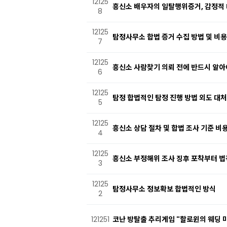
12125
흥신소 배우자의 일탈행위증거, 감정적 
8
12125
탐정사무소 합법 증거 수집 방법 및 비용
7
12125
흥신소 사람찾기 의뢰 전에 반드시 알아
6
12125
탐정 합법적인 탐정 진행 방법 외도 대
5
12125
흥신소 상담 절차 및 합법 조사 기준 비
4
12125
흥신소 부정해위 조사 징후 포착부터 법
3
12125
탐정사무소 정보확보 합법적인 방식
2
121251
코난 방탈출 추리게임 "할로윈의 웨딩 