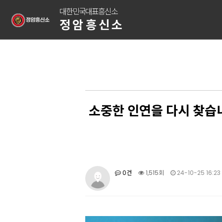
대한민국대표흥신소
정암흥신소
소중한 인연을 다시 찾습니
0건
1,515회
24-10-25 16:23