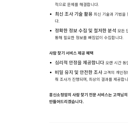
적으로 문제를 해결합니다.
최신 조사 기술 활용
최신 기술과 기법을 
다.
정확한 정보 수집 및 철저한 분석
모든 
통해 필요한 정보를 빠짐없이 수집합니다.
사람 찾기 서비스 제공 혜택
심리적 안정을 제공합니다
오랜 시간 동
비밀 유지 및 안전한 조사
고객의 개인정보
춰 조사가 진행되며, 최상의 결과를 제공합니
흥신소정암의 사람 찾기 전문 서비스는 고객님의 
만들어드리겠습니다.