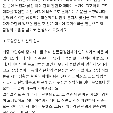
만 분명 남편과 낯선 여성 간의 친한 대화라는 느낌이 강했어요. 그런
대화를 확인한 순간, 심장이 바닥으로 떨어기는 기분을 느꼈답니다.
분명히 심각한 상황임이 확실했으니깐요. 혼자서 몇일을 고민고민하
다가 가만히 있으면 안될 것 같은 예감에 증거수집을 전문으로 하는
탐정의 도움을 받기로 결심하게 되었어요.
3.
포항흥신소
신뢰 업체
최종 고민후에 증거확보를 위해 전문탐정업체에 연락하기로 마음 먹
었어요. 가격과 서비스 수준이 다양하니 걱정 없이 선택해야 했죠. 그
때, 티비에서 한 프로그램을 보면서 우연히 접했던 이 잊히지 않더라
고요. 상담 전화를 통해 친절함과 전문성을 알게 되었어요. 상담 직원
들은 저의 상황을 확실히 이해해줘서 신뢰가 느껴졌죠. 모든 방법을
차근차근 설명해주고, 빠르게 증거 수집을 진행하는 것이 무엇보다 중
요하다는 말에 마음이 가벼워졌어요.
일주일 정도 증거 수집이 진행되었고, 그 결과 남편 바람 사실이 명확
히 드러났어요. 상대 여성과의 데이트 장면을 직접 확인하게 된 순간,
모든 것이 무너져 내리는 듯했죠. 그동안 쌓아갔던 신뢰가 한순간에
산산조각 나버렸어요.