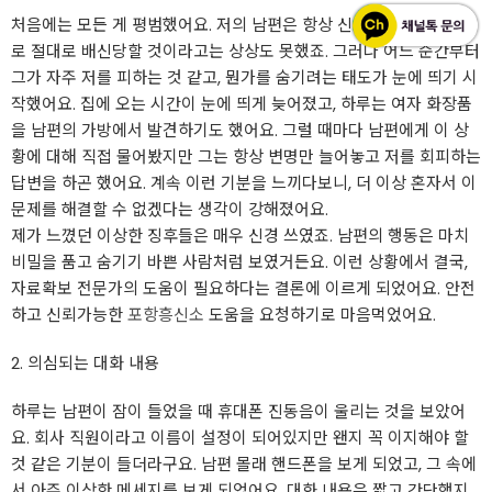
처음에는 모든 게 평범했어요. 저의 남편은 항상 신뢰가 가는 사람으
로 절대로 배신당할 것이라고는 상상도 못했죠. 그러나 어느 순간부터
그가 자주 저를 피하는 것 같고, 뭔가를 숨기려는 태도가 눈에 띄기 시
작했어요. 집에 오는 시간이 눈에 띄게 늦어졌고, 하루는 여자 화장품
을 남편의 가방에서 발견하기도 했어요. 그럴 때마다 남편에게 이 상
황에 대해 직접 물어봤지만 그는 항상 변명만 늘어놓고 저를 회피하는
답변을 하곤 했어요. 계속 이런 기분을 느끼다보니, 더 이상 혼자서 이
문제를 해결할 수 없겠다는 생각이 강해졌어요.
제가 느꼈던 이상한 징후들은 매우 신경 쓰였죠. 남편의 행동은 마치
비밀을 품고 숨기기 바쁜 사람처럼 보였거든요. 이런 상황에서 결국,
자료확보 전문가의 도움이 필요하다는 결론에 이르게 되었어요. 안전
하고 신뢰가능한
포항흥신소
도움을 요청하기로 마음먹었어요.
2. 의심되는 대화 내용
하루는 남편이 잠이 들었을 때 휴대폰 진동음이 울리는 것을 보았어
요. 회사 직원이라고 이름이 설정이 되어있지만 왠지 꼭 이지해야 할
것 같은 기분이 들더라구요. 남편 몰래 핸드폰을 보게 되었고, 그 속에
서 아주 이상한 메세지를 보게 되었어요. 대화 내용은 짧고 간단했지