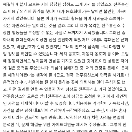
해결해야 할지 모르는 저의 답답한 심정도 크게 자리를 잡았죠.​2. 전주흥신
소 비용 / 의심의 증거를 찾다​아내가 동호회에 가는 날이면 불안한 마음이
가시지 않았습니다. 물론 아내가 동호회 활동을 하며 사람들과 소통하는
것은 자연스러운 일이라는 것을 알죠. 그러나 제가 목격한
전주흥신소
수
상한 행동들을 부정할 수 없는 사실로 느껴지기 시작했습니다. 그러던 중
아내의 휴대폰에서 이상한 점을 발견하게 되었어요. 아내의 휴대폰은 닫혀
있었고, 비밀번호가 걸려 있었지만 그녀의 밴드에 접속해 보니 다양한 모
임 정보를 확인할 수 있었습니다. 세차 동호회, 자동차 동호회 등 여러 모임
에 활동하면서도 남자들과 만남을 가지고 있었던 것이죠.​이런 상황은 저에
게 깊은 충격을 주었습니다. 의심이 심해지던 중, 저의 결정을 통해 이 문제
를 해결해야겠다는 생각이 들더군요. 결국, 전주흥신소에 연락을 하기로 마
음먹었습니다. 처음에는 잘 알지 못하는 곳에 의뢰하는 것이 무섭기도 했
고, 어떤 결과를 얻을 수 있을지 감히 상상도
전주흥신소
가지 않았어요.​3.
전주흥신소의 도움을 받다​전주흥신소에 상담을 요청한 후, 저에게 개인적
인 사정을 세세히 이야기할 수 있었습니다. 처음에는 막막함이 가득했지만,
사건을 맡은 탐정 대표님이 경청하며 공감해주셨죠. 그 순간, 이제는 혼자
가 아니라는 안도감이 들어왔습니다. 탐정님은 제가 처한 사정을 면밀히
분석한 뒤, 문제 해결을 위한 가이드라인을 제시해 주셨습니다. 그렇게 전
문적인 도움을 받으며 심리적 부담을 덜 수 있었죠.​몇 주 후, 예상했던 것보