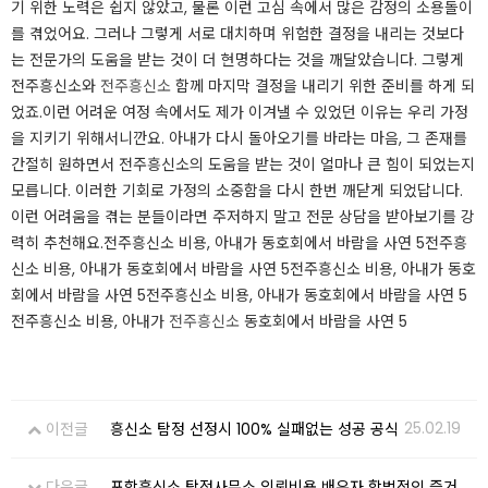
기 위한 노력은 쉽지 않았고, 물론 이런 고심 속에서 많은 감정의 소용돌이
를 겪었어요. 그러나 그렇게 서로 대치하며 위험한 결정을 내리는 것보다
는 전문가의 도움을 받는 것이 더 현명하다는 것을 깨달았습니다. 그렇게
전주흥신소와
전주흥신소
함께 마지막 결정을 내리기 위한 준비를 하게 되
었죠.​이런 어려운 여정 속에서도 제가 이겨낼 수 있었던 이유는 우리 가정
을 지키기 위해서니깐요. 아내가 다시 돌아오기를 바라는 마음, 그 존재를
간절히 원하면서 전주흥신소의 도움을 받는 것이 얼마나 큰 힘이 되었는지
모릅니다. 이러한 기회로 가정의 소중함을 다시 한번 깨닫게 되었답니다.
이런 어려움을 겪는 분들이라면 주저하지 말고 전문 상담을 받아보기를 강
력히 추천해요.​​전주흥신소 비용, 아내가 동호회에서 바람을 사연 5전주흥
신소 비용, 아내가 동호회에서 바람을 사연 5전주흥신소 비용, 아내가 동호
회에서 바람을 사연 5전주흥신소 비용, 아내가 동호회에서 바람을 사연 5
전주흥신소 비용, 아내가
전주흥신소
동호회에서 바람을 사연 5​​
25.02.19
이전글
흥신소 탐정 선정시 100% 실패없는 성공 공식
다음글
포항흥신소 탐정사무소 의뢰비용 배우자 합법적인 증거