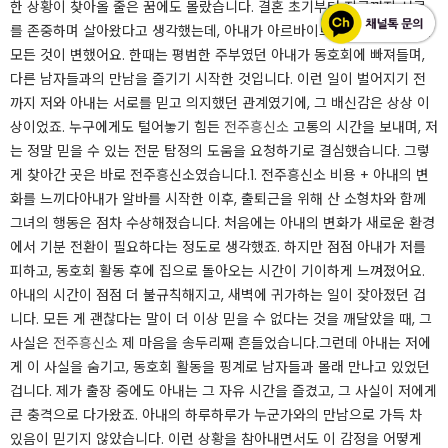
한 상황이 찾아올 줄은 꿈에도 몰랐습니다. 결혼 초기부터 지금까지 서로
를 존중하며 살아왔다고 생각했는데, 아내가 아르바이트를 시작한 후부터
모든 것이 변했어요. ​한때는 평범한 주부였던 아내가 동호회에 빠져들며,
다른 남자들과의 만남을 즐기기 시작한 것입니다. 이런 일이 벌어지기 전
까지 저와 아내는 서로를 믿고 의지했던 관계였기에, 그 배신감은 상상 이
상이었죠. 누구에게도 털어놓기 힘든
전주흥신소
고통의 시간을 보내며, 저
는 정말 믿을 수 있는 전문 탐정의 도움을 요청하기로 결심했습니다. 그렇
게 찾아간 곳은 바로 전주흥신소였습니다.​1. 전주흥신소 비용 + 아내의 변
화를 느끼다아내가 알바를 시작한 이후, 출퇴근을 위해 산 소형차와 함께
그녀의 행동은 점차 수상해졌습니다. 처음에는 아내의 변화가 새로운 환경
에서 기분 전환이 필요하다는 정도로 생각했죠. 하지만 점점 아내가 저를
피하고, 동호회 활동 후에 집으로 돌아오는 시간이 기이하게 느껴졌어요.
아내의 시간이 점점 더 불규칙해지고, 새벽에 귀가하는 일이 잦아졌던 겁
니다. 모든 게 괜찮다는 말이 더 이상 믿을 수 없다는 것을 깨달았을 때, 그
사실은
전주흥신소
제 마음을 송두리째 흔들었습니다.​그런데 아내는 저에
게 이 사실을 숨기고, 동호회 활동을 핑계로 남자들과 몰래 만나고 있었던
겁니다. 제가 출장 중에도 아내는 그 자유 시간을 즐겼고, 그 사실이 저에게
큰 충격으로 다가왔죠. 아내의 하루하루가 누군가와의 만남으로 가득 차
있음이 믿기지 않았습니다. 이런 상황을 참아내면서도 이 감정을 어떻게