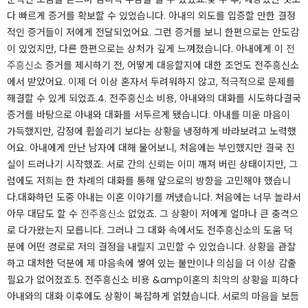
다 빠르게 증거를 확보할 수 있었습니다. 아내의 외도를 입증할 만한 결정
적인 증거들이 저에게 전달되었어요. 그런 증거를 보니 한편으로는 안도감
이 있었지만, 다른 한편으로는 상처가 깊게 느껴졌습니다. 아내에게 이
전
주흥신소
증거를 제시하기 전, 어떻게 대응할지에 대한 조언도 전주흥신소
에서 받았어요. 이제 더 이상 혼자서 두려워하지 않고, 적극적으로 문제를
해결할 수 있게 되었죠.​4. 전주흥신소 비용, 아내와의 대화를 시도하다​결국
증거를 바탕으로 아내와 대화를 서두르게 됐습니다. 아내를 미운 마음이
가득했지만, 감정에 휩쓸리기 보다는 상황을 냉정하게 바라보려고 노력했
어요. 아내에게 만난 남자에 대해 물어보니, 처음에는 부인했지만 결국 진
실이 드러나기 시작했죠. 서로 간의 신뢰는 이미 깨져 버린 상태이지만, 그
럼에도 저희는 한 차례의 대화를 통해 앞으로의 방향을 고민해야 했습니
다.​대화하던 도중 아내는 이혼 이야기를 꺼냈습니다. 처음에는 너무 놀라서
아무 대답도 할 수
전주흥신소
없었죠. 그 상황이 저에게 얼마나 큰 충격으
로 다가왔는지 모릅니다. 그러나 그 대화 속에서도 전주흥신소의 도움 덕
분에 어떤 경로로 저의 결정을 내릴지 고민할 수 있었습니다. 상황을 관찰
하고 대처한 덕분에 제 마음속에 쌓여 있는 불만이나 의심을 더 이상 감출
필요가 없어졌죠.​5. 전주흥신소 비용 &amp이혼의 최악의 상황을 피하다​
아내와의 대화 이후에도 상황이 복잡하게 얽혔습니다. 서로의 마음을 보듬