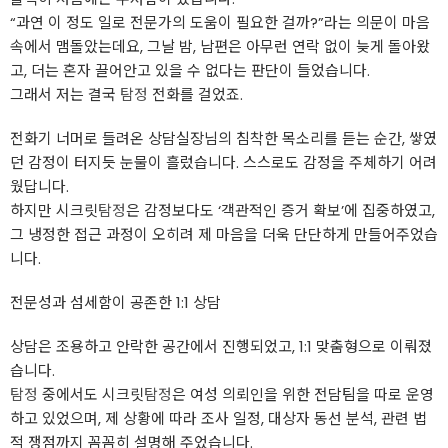
“과연 이 정도 일로 전문가의 도움이 필요한 걸까?”라는 의문이 마음
속에서 맴돌았는데요, 그날 밤, 남편은 아무런 연락 없이 늦게 돌아왔
고, 더는 혼자 끌어안고 있을 수 없다는 판단이 들었습니다.
그래서 저는 결국
탐정
전화를 걸었죠.
전화기 너머로 들려온 상담실장님의 침착한 목소리를 듣는 순간, 쌓였
던 감정이 터지듯 눈물이 흘렀습니다. 스스로도 감정을 주체하기 어려
웠답니다.
하지만 시크릿
탐정
은 감정보다도 ‘객관적인 증거 확보’에 집중하였고,
그 냉정한 접근 과정이 오히려 제 마음을 더욱 단단하게 만들어주었습
니다.
전문성과 섬세함이 공존한 1:1 상담
상담은 조용하고 안락한 공간에서 진행되었고, 1:1 맞춤형으로 이뤄졌
습니다.
탐정
중에서도 시크릿
탐정
은 여성 의뢰인을 위한 전담팀을 따로 운영
하고 있었으며, 제 상황에 따라 조사 일정, 대상자 동선 분석, 관련 법
적 쟁점까지 꼼꼼히 설명해 주었습니다.