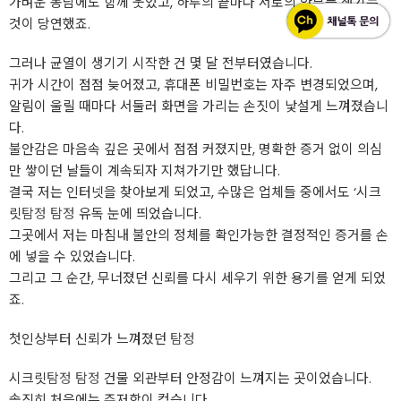
가벼운 농담에도 함께 웃었고, 하루의 끝마다 서로의 안부를 챙기는
것이 당연했죠.
그러나 균열이 생기기 시작한 건 몇 달 전부터였습니다.
귀가 시간이 점점 늦어졌고, 휴대폰 비밀번호는 자주 변경되었으며,
알림이 울릴 때마다 서둘러 화면을 가리는 손짓이 낯설게 느껴졌습니
다.
불안감은 마음속 깊은 곳에서 점점 커졌지만, 명확한 증거 없이 의심
만 쌓이던 날들이 계속되자 지쳐가기만 했답니다.
결국 저는 인터넷을 찾아보게 되었고, 수많은 업체들 중에서도 ‘시크
릿
탐정
탐정
유독 눈에 띄었습니다.
그곳에서 저는 마침내 불안의 정체를 확인가능한 결정적인 증거를 손
에 넣을 수 있었습니다.
그리고 그 순간, 무너졌던 신뢰를 다시 세우기 위한 용기를 얻게 되었
죠.
첫인상부터 신뢰가 느껴졌던
탐정
시크릿
탐정
탐정
건물 외관부터 안정감이 느껴지는 곳이었습니다.
솔직히 처음에는 주저함이 컸습니다.