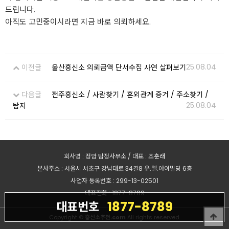
드립니다.
아직도 고민중이시라면 지금 바로 의뢰하세요.
25.08.04
이전글
울산흥신소 의뢰금액 단서수집 사연 살펴보기
다음글
전주흥신소 / 사람찾기 / 혼외관계 증거 / 주소찾기 /
25.08.04
탐지
회사명 : 정암 탐정사무소 / 대표 : 조훈래
본사주소 : 서울시 서초구 강남대로 34길8 유.엘.아이빌딩 6층
사업자 등록번호 : 299-13-02501
대표전화 : 1877-8789
1877-8789
대표번호
Copyright ©
흥신소추천.com
All rights reserved.