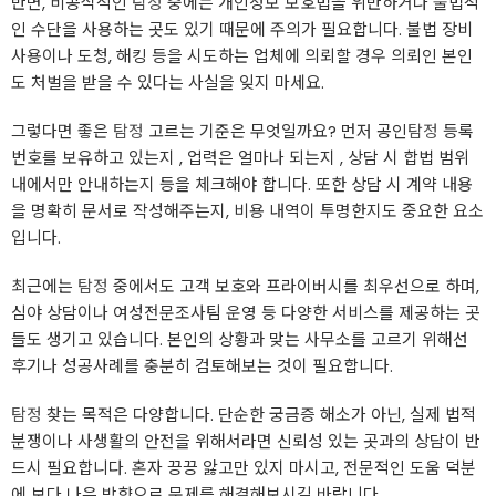
반면, 비공식적인
탐정
중에는 개인정보 보호법을 위반하거나 불법적
인 수단을 사용하는 곳도 있기 때문에 주의가 필요합니다. 불법 장비
사용이나 도청, 해킹 등을 시도하는 업체에 의뢰할 경우 의뢰인 본인
도 처벌을 받을 수 있다는 사실을 잊지 마세요.
그렇다면 좋은
탐정
고르는 기준은 무엇일까요? 먼저 공인
탐정
등록
번호를 보유하고 있는지 , 업력은 얼마나 되는지 , 상담 시 합법 범위
내에서만 안내하는지 등을 체크해야 합니다. 또한 상담 시 계약 내용
을 명확히 문서로 작성해주는지, 비용 내역이 투명한지도 중요한 요소
입니다.
최근에는
탐정
중에서도 고객 보호와 프라이버시를 최우선으로 하며,
심야 상담이나 여성전문조사팀 운영 등 다양한 서비스를 제공하는 곳
들도 생기고 있습니다. 본인의 상황과 맞는 사무소를 고르기 위해선
후기나 성공사례를 충분히 검토해보는 것이 필요합니다.
탐정
찾는 목적은 다양합니다. 단순한 궁금증 해소가 아닌, 실제 법적
분쟁이나 사생활의 안전을 위해서라면 신뢰성 있는 곳과의 상담이 반
드시 필요합니다. 혼자 끙끙 앓고만 있지 마시고, 전문적인 도움 덕분
에 보다 나은 방향으로 문제를 해결해보시길 바랍니다.