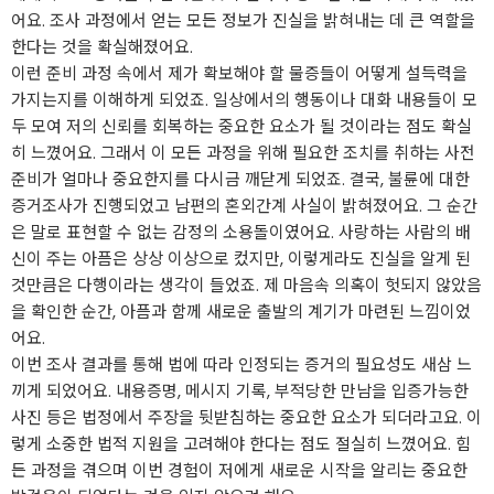
어요. 조사 과정에서 얻는 모든 정보가 진실을 밝혀내는 데 큰 역할을
한다는 것을 확실해졌어요.
이런 준비 과정 속에서 제가 확보해야 할 물증들이 어떻게 설득력을
가지는지를 이해하게 되었죠. 일상에서의 행동이나 대화 내용들이 모
두 모여 저의 신뢰를 회복하는 중요한 요소가 될 것이라는 점도 확실
히 느꼈어요. 그래서 이 모든 과정을 위해 필요한 조치를 취하는 사전
준비가 얼마나 중요한지를 다시금 깨닫게 되었죠. 결국, 불륜에 대한
증거조사가 진행되었고 남편의 혼외간계 사실이 밝혀졌어요. 그 순간
은 말로 표현할 수 없는 감정의 소용돌이였어요. 사랑하는 사람의 배
신이 주는 아픔은 상상 이상으로 컸지만, 이렇게라도 진실을 알게 된
것만큼은 다행이라는 생각이 들었죠. 제 마음속 의혹이 헛되지 않았음
을 확인한 순간, 아픔과 함께 새로운 출발의 계기가 마련된 느낌이었
어요.
이번 조사 결과를 통해 법에 따라 인정되는 증거의 필요성도 새삼 느
끼게 되었어요. 내용증명, 메시지 기록, 부적당한 만남을 입증가능한
사진 등은 법정에서 주장을 뒷받침하는 중요한 요소가 되더라고요. 이
렇게 소중한 법적 지원을 고려해야 한다는 점도 절실히 느꼈어요. 힘
든 과정을 겪으며 이번 경험이 저에게 새로운 시작을 알리는 중요한