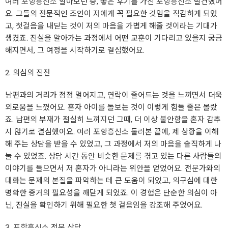
여러
포항흥신소
알아보던 중, 좋은 후기를 가진
포항흥신소
발견했어
요. 그들의 전문적인 조언이 저에게 꼭 필요한 것임을 직감하게 되었
고, 첫걸음을 내딛는 것이 저의 마음을 가볍게 해줄 것이라는 기대가
생겼죠. 진실을 알아가는 과정에서 어떤 교훈이 기다리고 있을지 궁금
해지면서, 그 여정을 시작하기로 결심했어요.
2. 의심의 진전
남편과의 거리가 점점 멀어지고, 연락이 줄어드는 것을 느끼면서 더욱
외로움을 느꼈어요. 혼자 아이를 돌보는 것이 이렇게 힘들 줄은 몰랐
죠. 남편의 부재가 절실히 느껴지던 그때, 더 이상 불안함을 혼자 감추
지 않기로 결심했어요. 여러
포항흥신소
둘러본 끝에, 제 상황을 이해
해 주는 상담을 받을 수 있었고, 그 과정에서 저의 마음을 솔직하게 나
눌 수 있었죠. 상담 시간 동안 비슷한 문제를 겪고 있는 다른 사람들의
이야기를 들으면서 저 혼자가 아니라는 위안을 얻었어요. 전문가와의
대화는 문제의 본질을 파악하는 데 큰 도움이 되었고, 의구심에 대한
명확한 증거의 필요성을 깨닫게 되었죠. 이 경험은 단순한 의심이 아
닌, 진실을 확인하기 위해 필요한 첫 걸음임을 강조해 주었어요.
3.
포항흥신소
전문 상담