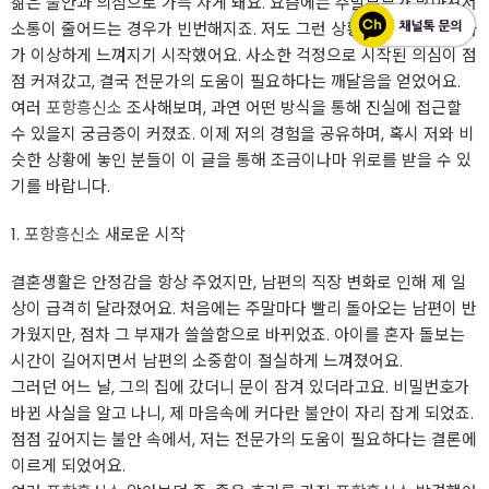
삶은 불안과 의심으로 가득 차게 돼요. 요즘에는 주말부부가 많아져서
소통이 줄어드는 경우가 빈번해지죠. 저도 그런 상황에서 남편의 변화
가 이상하게 느껴지기 시작했어요. 사소한 걱정으로 시작된 의심이 점
점 커져갔고, 결국 전문가의 도움이 필요하다는 깨달음을 얻었어요.
여러
포항흥신소
조사해보며, 과연 어떤 방식을 통해 진실에 접근할
수 있을지 궁금증이 커졌죠. 이제 저의 경험을 공유하며, 혹시 저와 비
슷한 상황에 놓인 분들이 이 글을 통해 조금이나마 위로를 받을 수 있
기를 바랍니다.
1.
포항흥신소
새로운 시작
결혼생활은 안정감을 항상 주었지만, 남편의 직장 변화로 인해 제 일
상이 급격히 달라졌어요. 처음에는 주말마다 빨리 돌아오는 남편이 반
가웠지만, 점차 그 부재가 쓸쓸함으로 바뀌었죠. 아이를 혼자 돌보는
시간이 길어지면서 남편의 소중함이 절실하게 느껴졌어요.
그러던 어느 날, 그의 집에 갔더니 문이 잠겨 있더라고요. 비밀번호가
바뀐 사실을 알고 나니, 제 마음속에 커다란 불안이 자리 잡게 되었죠.
점점 깊어지는 불안 속에서, 저는 전문가의 도움이 필요하다는 결론에
이르게 되었어요.