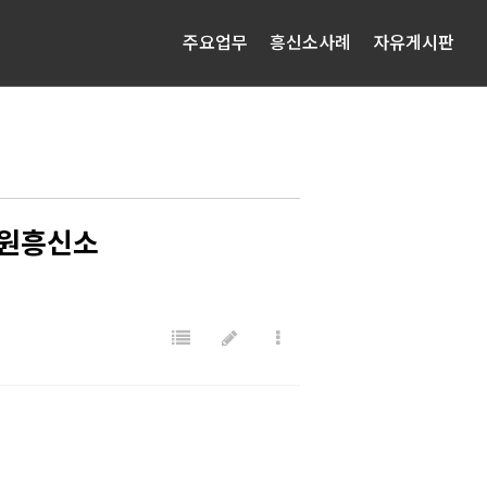
주요업무
흥신소사례
자유게시판
창원흥신소