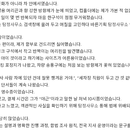
전화가 아니라 차 안에서였습니다.
성용 머리끈과 향 강한 방향제가 눈에 띄었고, 컵홀더에는 제가 가본 적 없
 일이 몇 번 반복되자 마음 한구석이 점점 무거워졌습니다.
는
탐정사무소
검색창에 올려 두고 며칠을 고민하다 바른기획
탐정사무소
사람이었습니다.
는 편이라, 제가 함부로 건드리면 싫어했습니다.
렁크 구석에서 작고 반짝이는 머리핀을 발견했습니다.
, 아이 것이라고 하기에는 사이즈가 어른용이었습니다.
킹 포장지가 나왔고, 차량 송풍구에는 처음 보는 방향제가 꽂혀 있었습니
사 사람 차에 있던 건데 잘못 챙겨온 거야.”, “세차장 직원이 두고 간 것 
 단서들이 계속 나왔습니다.
페 영수증이었습니다.
고, 결제 시간은 그가 “야근”이라고 말한 날 저녁 10시쯤이었습니다.
다고 느꼈고, 객관적인 사실을 확인하기 위해
탐정사무소
통해 법에 위배되
당히 많았습니다.
 설명과 명확한 진행 과정, 합법 조사 원칙, 전국 지사 운영이라는 문구