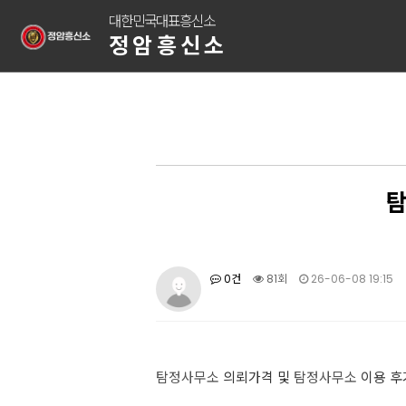
대한민국대표흥신소
정암흥신소
탐
0건
81회
26-06-08 19:15
탐정사무소
의뢰가격 및
탐정사무소
이용 후