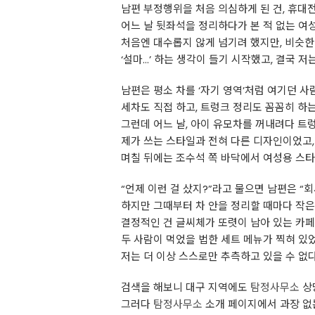
남편 부정행위을 처음 의심하게 된 건, 휴대
어느 날 뒷좌석을 정리하다가 본 적 없는 여
처음엔 대수롭지 않게 넘기려 했지만, 비슷한
‘설마…’ 하는 생각이 들기 시작했고, 결국 저
남편은 평소 차를 ‘자기 영역’처럼 여기던 
세차도 직접 하고, 트렁크 정리도 꼼꼼히 하
그런데 어느 날, 아이 유모차를 꺼내려다 트
제가 쓰는 스타일과 전혀 다른 디자인이었고
며칠 뒤에는 조수석 쪽 바닥에서 여성용 스타
“언제 이런 걸 샀지?”라고 물으면 남편은 “회
하지만 그때부터 차 안을 정리할 때마다 작은
결정적인 건 글씨체가 또렷이 남아 있는 카
두 사람이 먹었을 법한 세트 메뉴가 찍혀 있었
저는 더 이상 스스로만 추측하고 있을 수 없
검색을 해보니 대구 지역에도
탐정사무소
상
그러다
탐정사무소
소개 페이지에서 과장 없는