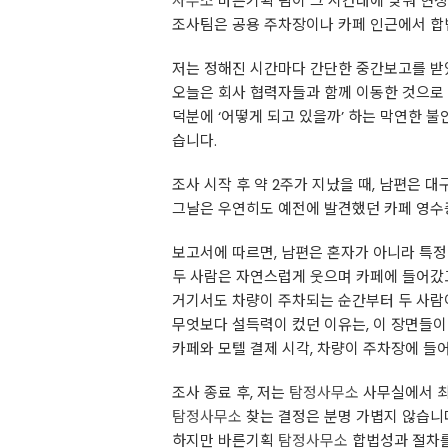
사무소
바른기획 팀이 그 시간대에 맞춰 현장
조사팀은 공용 주차장이나 카페 인근에서 합법
저는 정해진 시간마다 간단한 중간보고를 받
오늘은 회사 협력자들과 함께 이동한 것으로 
덕분에 ‘어떻게 되고 있을까’ 하는 막연한 
습니다.
조사 시작 후 약 2주가 지났을 때, 남편은 
그날은 우연히도 예전에 발견했던 카페 영수증
보고서에 따르면, 남편은 혼자가 아니라 특정
두 사람은 자연스럽게 웃으며 카페에 들어갔고
거기서도 차량이 주차되는 순간부터 두 사람이
무엇보다 설득력이 컸던 이유는, 이 장면들이
카페와 모텔 결제 시각, 차량이 주차장에 들
조사 종료 후, 저는
탐정사무소
사무실에서 최
탐정사무소
찾는 결정은 분명 가볍지 않습니
하지만 바른기획
탐정사무소
합법성과 절차를