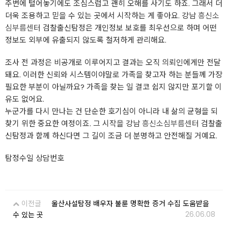
주변에 털어놓기에도 조심스럽고 괜히 오해를 사기도 하죠. 그래서 더
더욱 조용하고 믿을 수 있는 곳에서 시작하는 게 좋아요. 강남
흥신소
심부름센터
검찰출신탐정은 개인정보 보호를 최우선으로 하며 어떤
정보도 외부에 유출되지 않도록 철저하게 관리해요.
조사 전 과정은 비공개로 이루어지고 결과는 오직 의뢰인에게만 전달
돼요. 이러한 신뢰와 시스템이야말로 가족을 찾고자 하는 분들께 가장
필요한 부분이 아닐까요? 가족을 찾는 일 결코 쉽지 않지만 포기할 이
유도 없어요.
누군가를 다시 만나는 건 단순한 호기심이 아니라 내 삶의 균형을 되
찾기 위한 중요한 여정이죠. 그 시작을 강남
흥신소심부름센터
검찰출
신탐정과 함께 하신다면 그 길이 조금 더 분명하고 안전해질 거예요.
탐정수일 상담번호
이전글
​울산사설탐정 배우자 불륜 명확한 증거 수집 도움받을
26.06.08
수 있는 곳