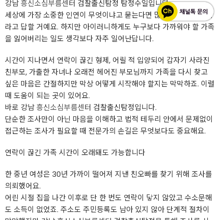
강남
흥신소심부름센터
검찰출신탐정 탐정수일입니다.
세상에 가장 소중한 인연이 무엇이냐고 묻는다면 많은 분들이 가족이
라고 답할 거예요. 하지만 아이러니하게도 누구보다 가까워야 할 가족
을 잃어버리는 일도 생각보다 자주 일어난답니다.
시간이 지나면서 연락이 끊긴 형제, 어릴 적 입양되어 갑자기 사라진
친부모, 가출한 자녀나 오래전 헤어진 부모님까지 가족을 다시 찾고
싶은 마음은 간절하지만 막상 어떻게 시작해야 할지는 막막하죠. 이럴
때 도움이 되는 곳이 있어요.
바로 강남
흥신소심부름센터
검찰출신탐정입니다.
단순한 조사만이 아닌 마음을 이해하고 법적 테두리 안에서 문제없이
접근하는 조사가 필요할 때 전문가의 손길은 무엇보다도 중요해요.
연락이 끊긴 가족 시간이 오래돼도 가능합니다
한 중년 여성은 30년 가까이 떨어져 지낸 친오빠를 찾기 위해 조사를
의뢰했어요.
어린 시절 집을 나간 이후로 단 한 번도 연락이 닿지 않았고 수소문해
도 소득이 없었죠. 주소도 주민등록도 남아 있지 않아 단계적 절차이