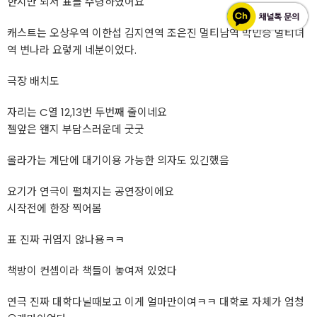
한시반 되서 표를 수령하였어요
캐스트는 오상우역 이한섭 김지연역 조은진 멀티남역 박민승 멀티녀
역 변나라 요렇게 네분이었다.
극장 배치도
자리는 C열 12,13번 두번째 줄이네요
젤앞은 왠지 부담스러운데 굿굿
올라가는 계단에 대기이용 가능한 의자도 있긴했음
요기가 연극이 펼쳐지는 공연장이에요
시작전에 한장 찍어봄
표 진짜 귀엽지 않나용ㅋㅋ
책방이 컨셉이라 책들이 놓여져 있었다
연극 진짜 대학다닐때보고 이게 얼마만이여ㅋㅋ 대학로 자체가 엄청