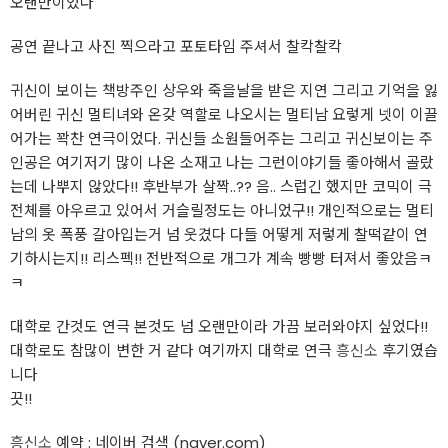
오랜만이었다
공연 끝나고 사진 찍으라고 포토타임 주셔서 찰칵찰칵
귀신이 보이는 책방주인 상우와 죽을날을 받은 지연 그리고 기억을 잃
어버린 귀신 멀티녀와 온갖 역할로 나오시는 멀티남 요렇게 넷이 이끌
어가는 꽉찬 연극이었다. 귀신들 소원들어주는 그리고 귀신보이는 주
인공은 여기저기 많이 나온 소재고 나는 그런이야기들 좋아해서 골랐
는데 나뿌지 않았다!! 후반부가 살짝..?? 음.. 스럽긴 했지만 코믹이 극
전체를 아우르고 있어서 거슬릴정도는 아니었구!! 개인적으로는 멀티
남의 옷 폭풍 갈아입는거 넘 웃겼다 다들 어떻게 저렇게 찰떡같이 연
기하시는지!! 리스펙!! 전반적으로 개그가 계속 빵빵 터져서 좋았음ㅋ
ㅋ
대학로 간것도 연극 본것도 넘 오랜만이라 가끔 보러와야지 싶었다!!
대학로도 참많이 변한 거 같다 여기까지 대학로 연극
흥신소
후기였습
니다
끗!!
흥신소
예약 : 네이버 검색 (naver.com)