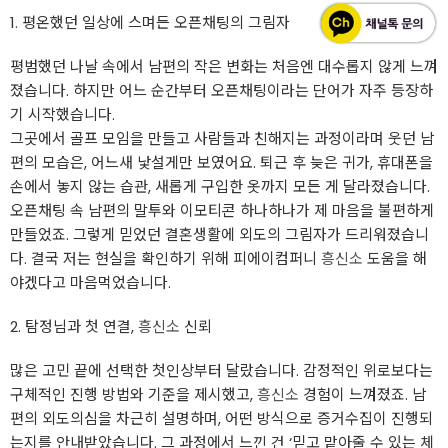
1. 평온했던 일상에 스며든 오픈채팅의 그림자
평범했던 나날 속에서 남편의 작은 변화는 처음엔 대수롭지 않게 느껴
졌습니다. 하지만 어느 순간부터 오픈채팅이라는 단어가 자주 등장하
기 시작했습니다.
그곳에서 골프 모임을 만들고 사람들과 친해지는 과정이라며 웃던 남
편의 모습은, 어느새 낯설게만 보였어요. 퇴근 후 늦은 귀가, 휴대폰을
손에서 놓지 않는 습관, 새롭게 구입한 옷까지 모든 게 달라졌습니다.
오픈채팅 속 남편의 말투와 이모티콘 하나하나가 제 마음을 불편하게
만들었죠. 그렇게 믿었던 결혼생활에 외도의 그림자가 드리워졌습니
다. 결국 저는 현실을 확인하기 위해 피에이컴퍼니
흥신소
도움을 해
야겠다고 마음먹었습니다.
2. 탐정님과 첫 연결,
흥신소
신뢰
많은 고민 끝에 선택한 첫인상부터 달랐습니다. 감정적인 위로보다는
구체적인 진행 방법와 기준을 제시했고,
흥신소
경험이 느껴졌죠. 남
편의 외도의심을 차근히 설명하며, 어떤 방식으로 증거수집이 진행되
는지를 안내받았습니다. 그 과정에서 느낀 건 ‘믿고 맡아줄 수 있는 체