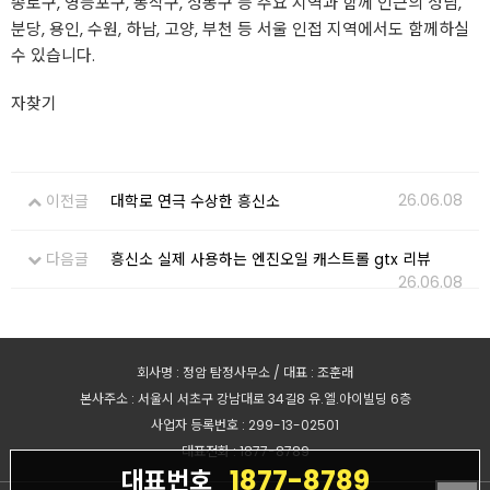
종로구, 영등포구, 동작구, 성동구 등 주요 지역과 함께 인근의 성남,
분당, 용인, 수원, 하남, 고양, 부천 등 서울 인접 지역에서도 함께하실
수 있습니다.
자찾기
26.06.08
이전글
대학로 연극 수상한 흥신소
다음글
흥신소 실제 사용하는 엔진오일 캐스트롤 gtx 리뷰
26.06.08
회사명 : 정암 탐정사무소 / 대표 : 조훈래
본사주소 : 서울시 서초구 강남대로 34길8 유.엘.아이빌딩 6층
사업자 등록번호 : 299-13-02501
대표전화 : 1877-8789
1877-8789
대표번호