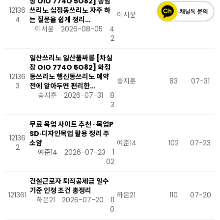
장 OlO 774O 5O82] 동암
12136
쓰리노 십정동쓰리노 자주 하
이서윤
42
08-05
4
는 질문을 쉽게 정리…
이서윤
2026-08-05
4
2
일산쓰리노 일산풀싸롱 [차실
장 OlO 774O 5O82] 화정
12136
동쓰리노 행신동쓰리노 예약
송지훈
83
07-31
3
전에 알아두면 편리한…
송지훈
2026-07-31
8
3
무료 목업 사이트 추천 · 목업P
SD·디자인목업 활용 정리 주
12136
소얌
예준14
102
07-23
2
예준14
2026-07-23
1
02
건설근로자 퇴직공제금 일수
기준 인정 조건 총정리
121361
하은21
110
07-20
하은21
2026-07-20
11
0