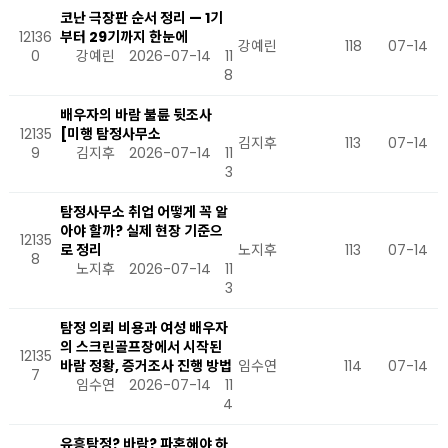
코난 극장판 순서 정리 — 1기
12136
부터 29기까지 한눈에
강예린
118
07-14
0
강예린
2026-07-14
11
8
배우자의 바람 불륜 뒷조사
12135
[미행 탐정사무소
김지후
113
07-14
9
김지후
2026-07-14
11
3
탐정사무소 취업 어떻게 꼭 알
아야 할까? 실제 현장 기준으
12135
로 정리
노지후
113
07-14
8
노지후
2026-07-14
11
3
탐정 의뢰 비용과 여성 배우자
의 스크린골프장에서 시작된
12135
바람 정황, 증거조사 진행 방법
임수연
114
07-14
7
임수연
2026-07-14
11
4
유흥탐정? 바람? 파혼해야 하