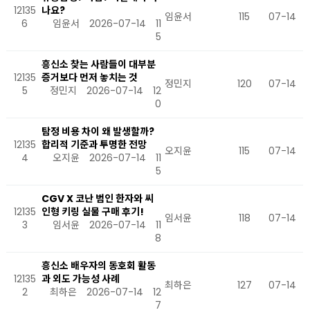
12135
나요?
임윤서
115
07-14
6
임윤서
2026-07-14
11
5
흥신소 찾는 사람들이 대부분
12135
증거보다 먼저 놓치는 것
정민지
120
07-14
5
정민지
2026-07-14
12
0
탐정 비용 차이 왜 발생할까?
12135
합리적 기준과 투명한 전망
오지윤
115
07-14
4
오지윤
2026-07-14
11
5
CGV X 코난 범인 한자와 씨
12135
인형 키링 실물 구매 후기!
임서윤
118
07-14
3
임서윤
2026-07-14
11
8
흥신소 배우자의 동호회 활동
12135
과 외도 가능성 사례
최하은
127
07-14
2
최하은
2026-07-14
12
7