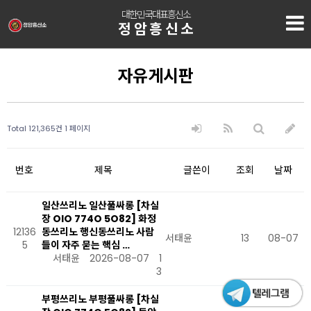
대한민국대표흥신소
정암흥신소
자유게시판
Total 121,365건
1 페이지
번호
제목
글쓴이
조회
날짜
일산쓰리노 일산풀싸롱 [차실
장 OlO 774O 5O82] 화정
12136
동쓰리노 행신동쓰리노 사람
서태윤
13
08-07
5
들이 자주 묻는 핵심 …
서태윤
2026-08-07
1
3
부평쓰리노 부평풀싸롱 [차실